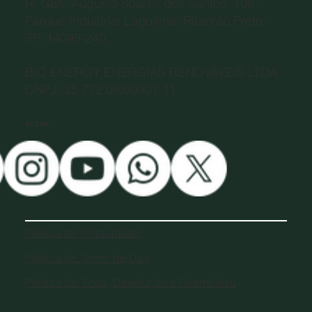
R. Gen. Augusto Soares dos Santos, 100 -
Parque Industrial Lagoinha, Ribeirão Preto -
SP, 14095-240
BIO ENERGY ENERGIAS RENOVÁVEIS LTDA
CNPJ: 35.772.083/0001-11
SOCIAL
Política de Privacidade
Política de Termo de Uso
Política de Troca, Devolução e Reembolso