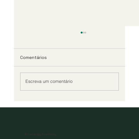
Comentários
Escreva um comentário
Aquecedores de Caldo Tubular:
Essenciais para a Eficiência na
Produção de Açúcar
Bioenergy Academy