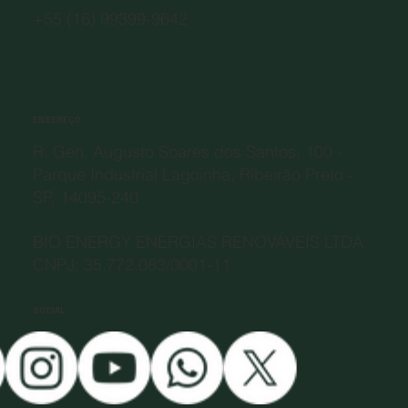
+55 (16) 99399-9642
ENDEREÇO
R. Gen. Augusto Soares dos Santos, 100 -
Parque Industrial Lagoinha, Ribeirão Preto -
SP, 14095-240
BIO ENERGY ENERGIAS RENOVÁVEIS LTDA
CNPJ: 35.772.083/0001-11
SOCIAL