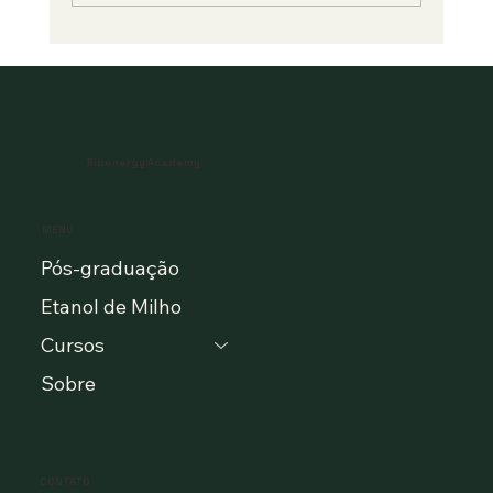
Aquecedores de Caldo Tubular:
Essenciais para a Eficiência na
Produção de Açúcar
Bioenergy Academy
MENU
Pós-graduação
Etanol de Milho
Cursos
Sobre
CONTATO