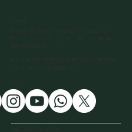
ENDEREÇO
R. Gen. Augusto Soares dos Santos, 100 -
Parque Industrial Lagoinha, Ribeirão Preto -
SP, 14095-240
BIO ENERGY ENERGIAS RENOVÁVEIS LTDA
CNPJ: 35.772.083/0001-11
SOCIAL
Política de Privacidade