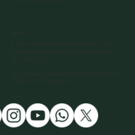
ENDEREÇO
R. Gen. Augusto Soares dos Santos, 100 -
Parque Industrial Lagoinha, Ribeirão Preto -
SP, 14095-240
BIO ENERGY ENERGIAS RENOVÁVEIS LTDA
CNPJ: 35.772.083/0001-11
SOCIAL