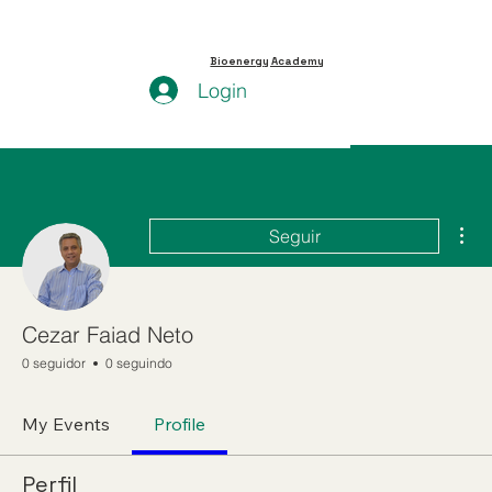
Bioenergy Academy
Login
Mai
Seguir
Cezar Faiad Neto
0 seguidor
0 seguindo
My Events
Profile
Perfil